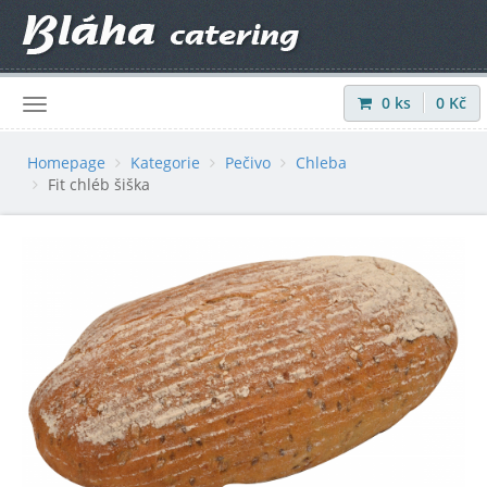
0
ks
0
Kč
Přihlásit
|
Registrovat
Homepage
Kategorie
Pečivo
Chleba
Fit chléb šiška