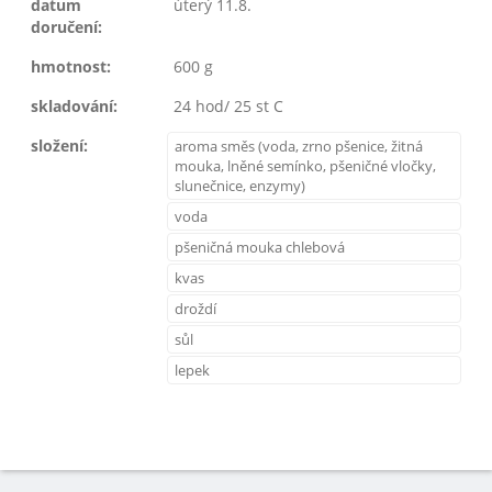
datum
úterý 11.8.
doručení:
hmotnost:
600 g
skladování:
24 hod/ 25 st C
složení:
aroma směs (voda, zrno pšenice, žitná
mouka, lněné semínko, pšeničné vločky,
slunečnice, enzymy)
voda
pšeničná mouka chlebová
kvas
droždí
sůl
lepek