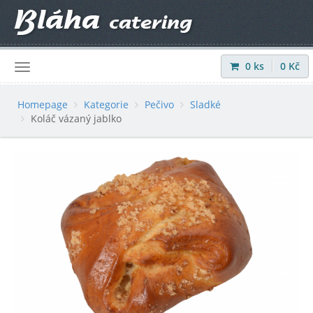
0
ks
0
Kč
Přihlásit
|
Registrovat
Homepage
Kategorie
Pečivo
Sladké
Koláč vázaný jablko