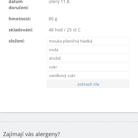
datum
úterý 11.8.
doručení:
hmotnost:
80 g
skladování:
48 hod / 25 st C
složení:
mouka pšeničná hladká
voda
droždí
cukr
vanilkový cukr
zobrazit vše
Zajímají vás alergeny?