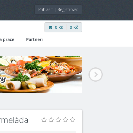
Přihlásit
|
Registrovat
0
ks
0
Kč
a práce
Partneři
rmeláda