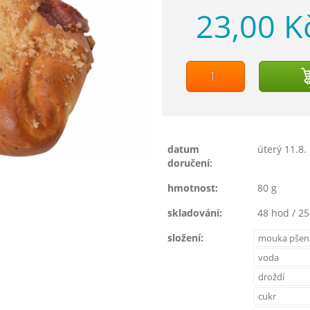
23,00 K
datum
úterý 11.8.
doručení:
hmotnost:
80 g
skladování:
48 hod / 25
složení:
mouka pšeni
voda
droždí
cukr