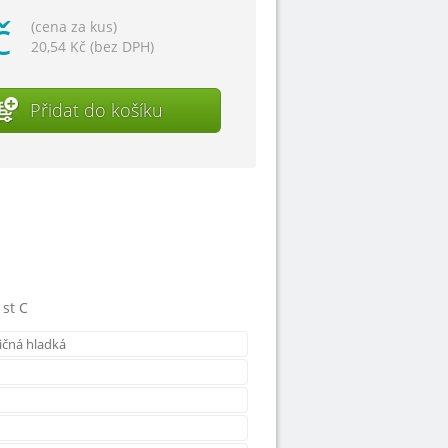
č
(cena za kus)
20,54 Kč (bez DPH)
Přidat do košíku
 st C
čná hladká