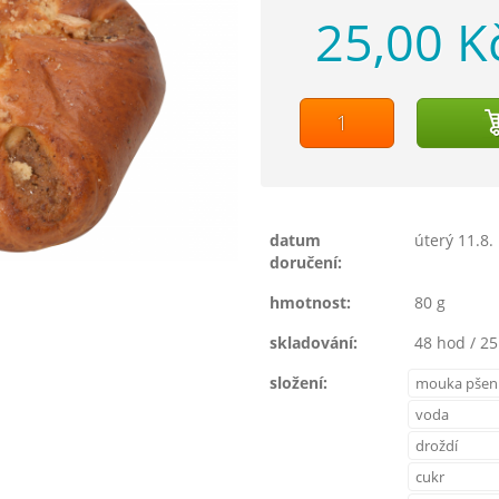
25,00 K
datum
úterý 11.8.
doručení:
hmotnost:
80 g
skladování:
48 hod / 25
složení:
mouka pšeni
voda
droždí
cukr