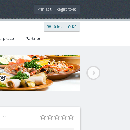
Přihlásit
|
Registrovat
0
ks
0
Kč
a práce
Partneři
ch