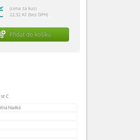
č
(cena za kus)
22,32 Kč (bez DPH)
Přidat do košíku
 st C
čná hladká