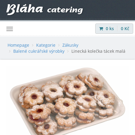
0
ks
0
Kč
Přihlásit
|
Registrovat
Homepage
Kategorie
Zákusky
Balené cukrářské výrobky
Linecká kolečka tácek malá