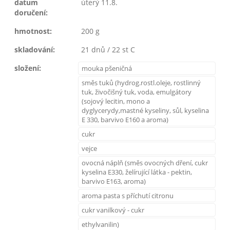
datum
úterý 11.8.
doručení:
hmotnost:
200 g
skladování:
21 dnů / 22 st C
složení:
mouka pšeničná
směs tuků (hydrog.rostl.oleje, rostlinný
tuk, živočišný tuk, voda, emulgátory
(sojový lecitin, mono a
dyglycerydy,mastné kyseliny, sůl, kyselina
E 330, barvivo E160 a aroma)
cukr
vejce
ovocná náplň (směs ovocných dření, cukr
kyselina E330, želírující látka - pektin,
barvivo E163, aroma)
aroma pasta s příchutí citronu
cukr vanilkový - cukr
ethylvanilin)