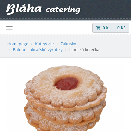
0
ks
0
Kč
Přihlásit
|
Registrovat
Homepage
Kategorie
Zákusky
Balené cukrářské výrobky
Linecká kolečka