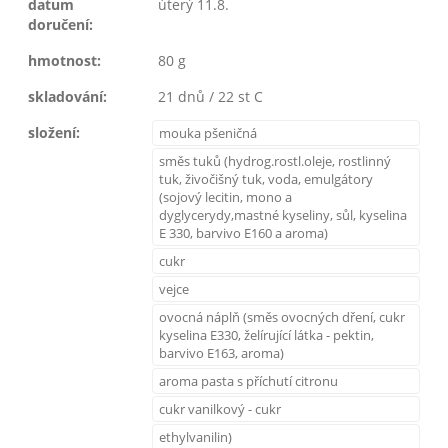
datum
úterý 11.8.
doručení:
hmotnost:
80 g
skladování:
21 dnů / 22 st C
složení:
mouka pšeničná
směs tuků (hydrog.rostl.oleje, rostlinný
tuk, živočišný tuk, voda, emulgátory
(sojový lecitin, mono a
dyglycerydy,mastné kyseliny, sůl, kyselina
E 330, barvivo E160 a aroma)
cukr
vejce
ovocná náplň (směs ovocných dření, cukr
kyselina E330, želírující látka - pektin,
barvivo E163, aroma)
aroma pasta s příchutí citronu
cukr vanilkový - cukr
ethylvanilin)