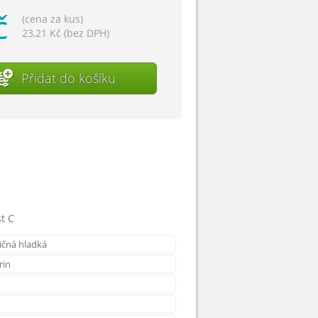
č
(cena za kus)
23,21 Kč (bez DPH)
Přidat do košíku
t C
čná hladká
rin