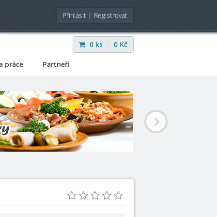
Přihlásit
|
Registrovat
0
ks
0
Kč
a práce
Partneři