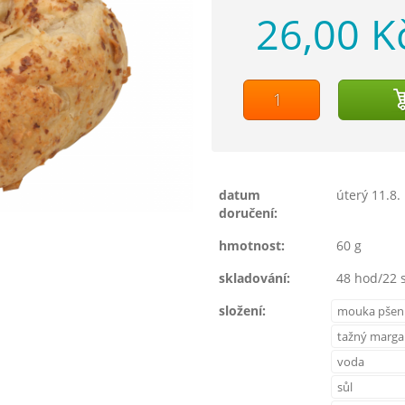
26,00 K
datum
úterý 11.8.
doručení:
hmotnost:
60 g
skladování:
48 hod/22 s
složení:
mouka pšeni
tažný marga
voda
sůl