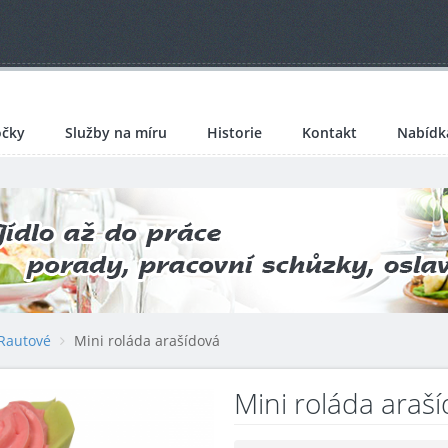
čky
Služby na míru
Historie
Kontakt
Nabídk
Rautové
Mini roláda arašídová
Mini roláda araš