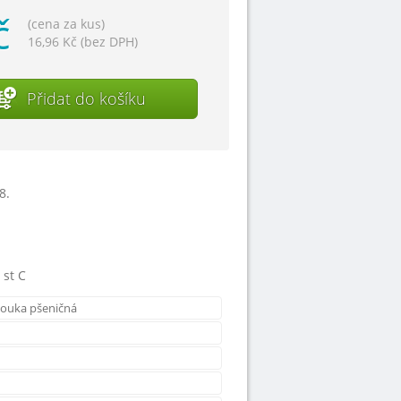
č
(cena za kus)
16,96 Kč (bez DPH)
Přidat do košíku
8.
 st C
ouka pšeničná