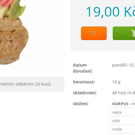
19,00 K
datum
pondělí 10.
doručení:
hmotnost:
16 g
nimálním odběrem 20 kusů
skladování:
48 hod /4-8
složení:
KORPUS
- m
vejce
cukr
voda