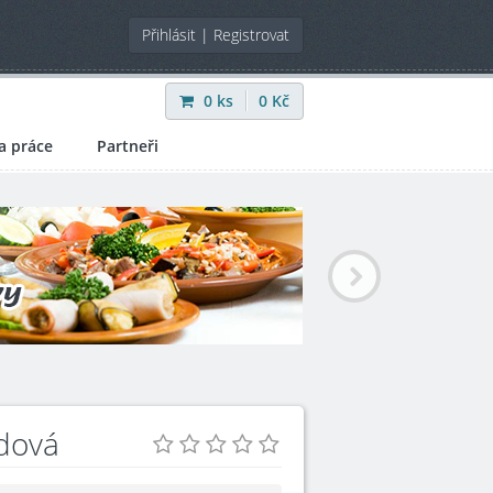
Přihlásit
|
Registrovat
0
ks
0
Kč
a práce
Partneři
ídová