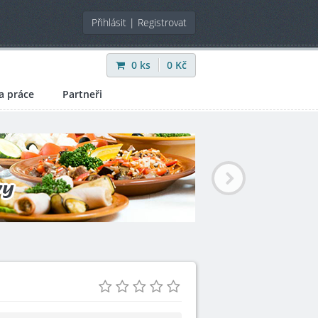
Přihlásit
|
Registrovat
0
ks
0
Kč
a práce
Partneři