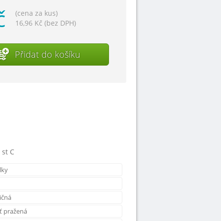
č
(cena za kus)
16,96 Kč (bez DPH)
Přidat do košíku
 st C
lky
ičná
ť pražená