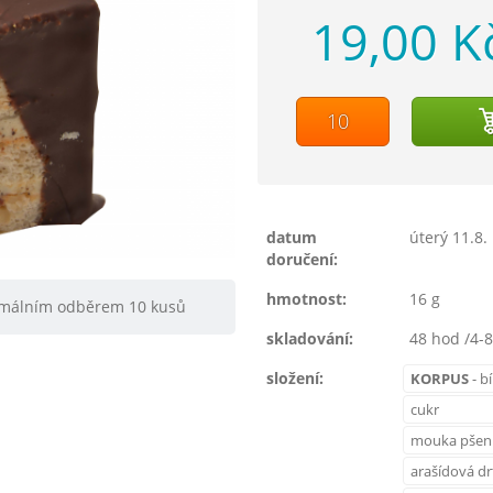
19,00 K
datum
úterý 11.8.
doručení:
hmotnost:
16 g
nimálním odběrem 10 kusů
skladování:
48 hod /4-8
složení:
KORPUS
- bí
cukr
mouka pšen
arašídová dr