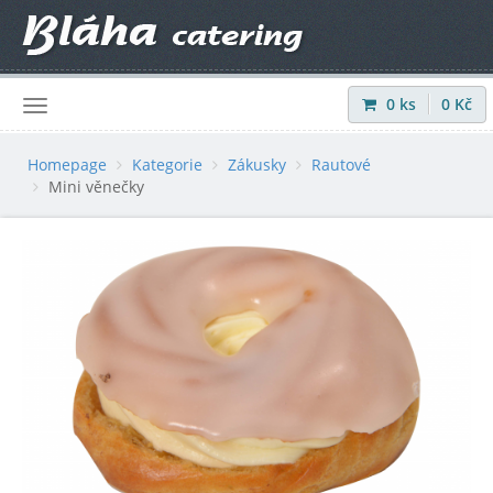
0
ks
0
Kč
Přihlásit
|
Registrovat
Homepage
Kategorie
Zákusky
Rautové
Mini věnečky