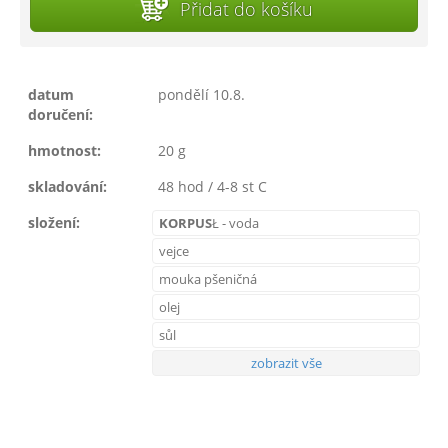
Přidat do košíku
datum
pondělí 10.8.
doručení:
hmotnost:
20 g
skladování:
48 hod / 4-8 st C
složení:
KORPUS
Ł - voda
vejce
mouka pšeničná
olej
sůl
zobrazit vše