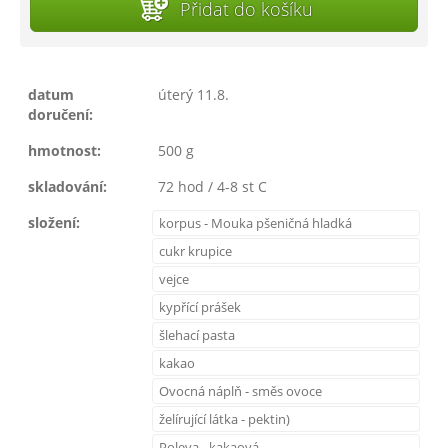
Přidat do košíku
datum
úterý 11.8.
doručení:
hmotnost:
500 g
skladování:
72 hod / 4-8 st C
složení:
korpus - Mouka pšeničná hladká
cukr krupice
vejce
kypřící prášek
šlehací pasta
kakao
Ovocná náplň - směs ovoce
želírující látka - pektin)
Poleva - kakaová