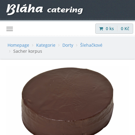
0
ks
0
Kč
Přihlásit
|
Registrovat
Homepage
Kategorie
Dorty
Šlehačkové
Sacher korpus