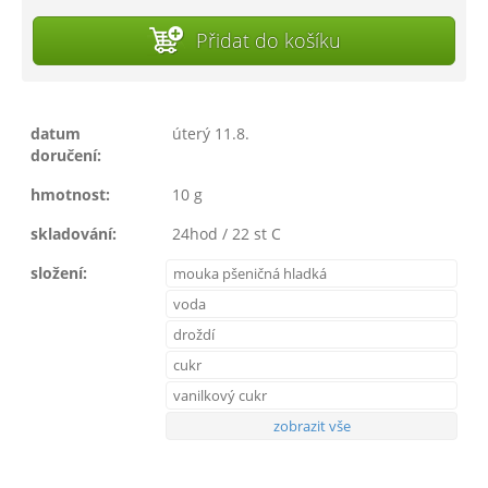
Přidat do košíku
datum
úterý 11.8.
doručení:
hmotnost:
10 g
skladování:
24hod / 22 st C
složení:
mouka pšeničná hladká
voda
droždí
cukr
vanilkový cukr
zobrazit vše