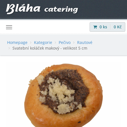
0
ks
0
Kč
Přihlásit
|
Registrovat
Homepage
Kategorie
Pečivo
Rautové
Svatební koláček makový - velikost 5 cm