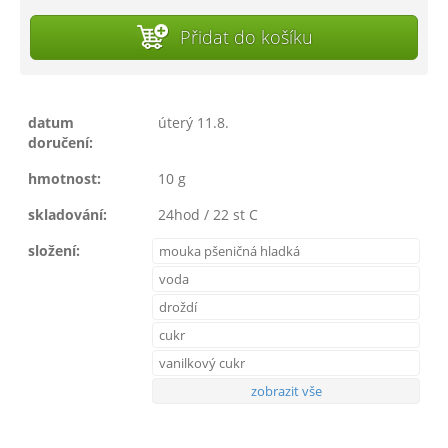
Přidat do košíku
datum
úterý 11.8.
doručení:
hmotnost:
10 g
skladování:
24hod / 22 st C
složení:
mouka pšeničná hladká
voda
droždí
cukr
vanilkový cukr
zobrazit vše