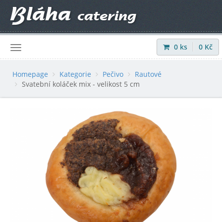
0
ks
0
Kč
Přihlásit
|
Registrovat
Homepage
Kategorie
Pečivo
Rautové
Svatební koláček mix - velikost 5 cm