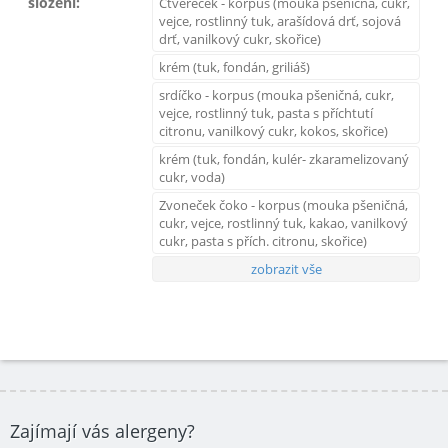
složení:
Čtvereček - korpus (mouka pšeničná, cukr,
vejce, rostlinný tuk, arašídová drť, sojová
drť, vanilkový cukr, skořice)
krém (tuk, fondán, griliáš)
srdíčko - korpus (mouka pšeničná, cukr,
vejce, rostlinný tuk, pasta s příchtutí
citronu, vanilkový cukr, kokos, skořice)
krém (tuk, fondán, kulér- zkaramelizovaný
cukr, voda)
Zvoneček čoko - korpus (mouka pšeničná,
cukr, vejce, rostlinný tuk, kakao, vanilkový
cukr, pasta s přích. citronu, skořice)
zobrazit vše
Zajímají vás alergeny?