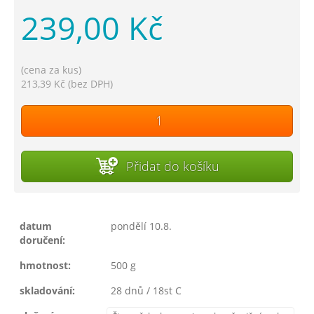
239,00 Kč
(cena za kus)
213,39 Kč (bez DPH)
Přidat do košíku
datum
pondělí 10.8.
doručení:
hmotnost:
500 g
skladování:
28 dnů / 18st C