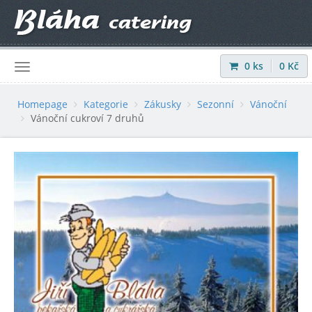
0
ks
0
Kč
Přihlásit
|
Registrovat
Homepage
Kategorie
Zákusky
Sezonní
Vánoční
Vánoční cukroví 7 druhů