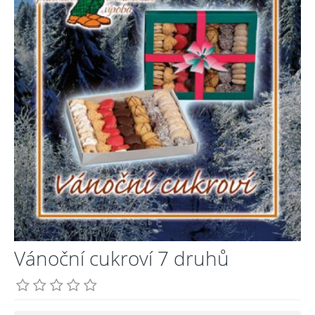
Vánoční cukroví 7 druhů