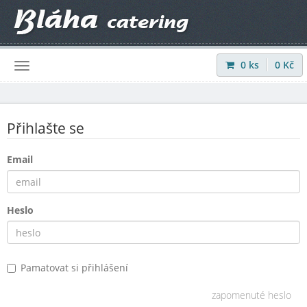
0
ks
0
Kč
Přihlásit
|
Registrovat
Přihlašte se
Email
Heslo
Pamatovat si přihlášení
zapomenuté heslo