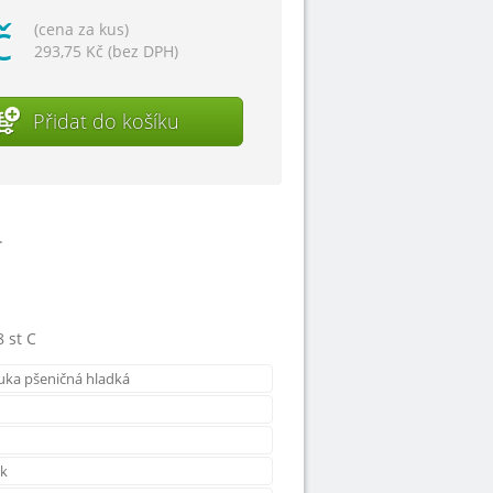
č
(cena za kus)
293,75 Kč (bez DPH)
Přidat do košíku
.
8 st C
uka pšeničná hladká
ek