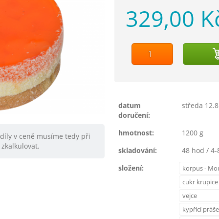
329,00 K
datum
středa 12.8
doručení:
hmotnost:
1200 g
zdíly v ceně musíme tedy při
zkalkulovat.
skladování:
48 hod / 4-
složení:
korpus - Mo
cukr krupice
vejce
kypřící práš