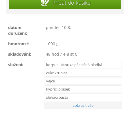
Přidat do košíku
datum
pondělí 10.8.
doručení:
hmotnost:
1000 g
skladování:
48 hod / 4-8 st C
složení:
korpus - Mouka pšeničná hladká
cukr krupice
vejce
kypřící prášek
šlehací pasta
zobrazit vše