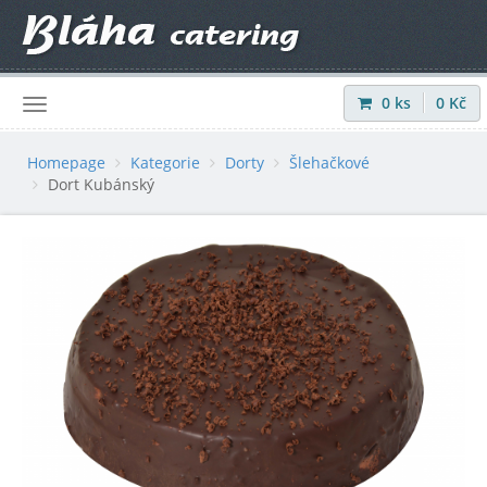
0
ks
0
Kč
Přihlásit
|
Registrovat
Homepage
Kategorie
Dorty
Šlehačkové
Dort Kubánský