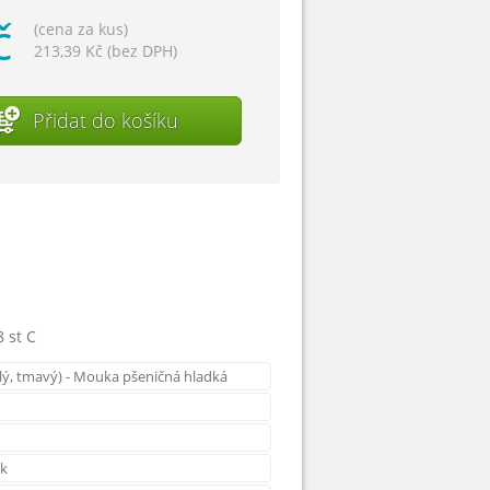
č
(cena za kus)
213,39 Kč (bez DPH)
Přidat do košíku
8 st C
lý, tmavý) - Mouka pšeničná hladká
ek