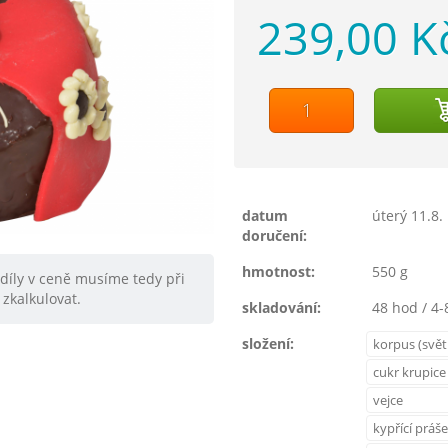
239,00 K
datum
úterý 11.8.
doručení:
hmotnost:
550 g
zdíly v ceně musíme tedy při
zkalkulovat.
skladování:
48 hod / 4-
složení:
korpus (svět
cukr krupice
vejce
kypřící práš