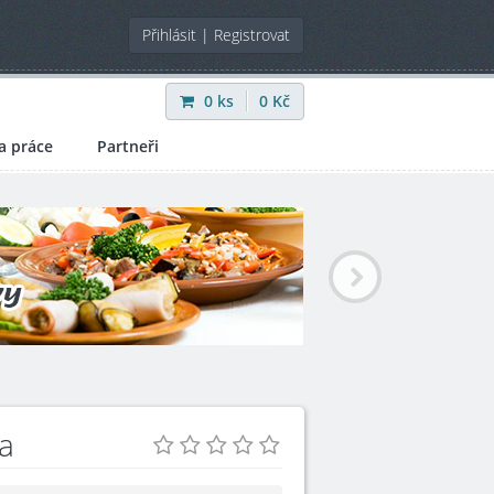
Přihlásit
|
Registrovat
0
ks
0
Kč
a práce
Partneři
a