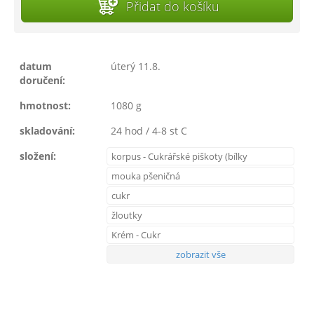
Přidat do košíku
datum
úterý 11.8.
doručení:
hmotnost:
1080 g
skladování:
24 hod / 4-8 st C
složení:
korpus - Cukrářské piškoty (bílky
mouka pšeničná
cukr
žloutky
Krém - Cukr
zobrazit vše