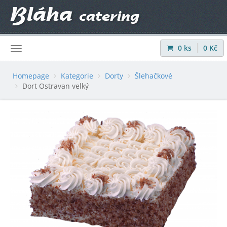
0
ks
0
Kč
Přihlásit
|
Registrovat
Homepage
Kategorie
Dorty
Šlehačkové
Dort Ostravan velký