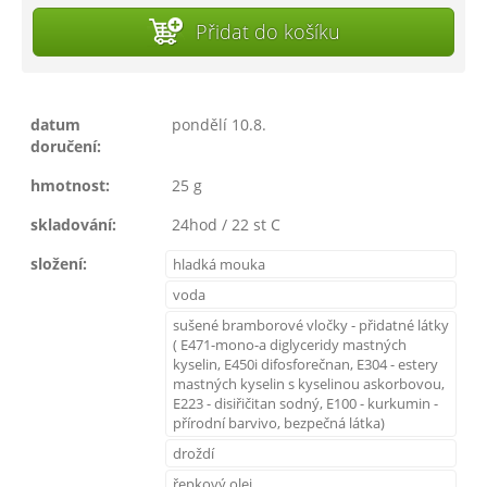
Přidat do košíku
datum
pondělí 10.8.
doručení:
hmotnost:
25 g
skladování:
24hod / 22 st C
složení:
hladká mouka
voda
sušené bramborové vločky - přidatné látky
( E471-mono-a diglyceridy mastných
kyselin, E450i difosforečnan, E304 - estery
mastných kyselin s kyselinou askorbovou,
E223 - disiřičitan sodný, E100 - kurkumin -
přírodní barvivo, bezpečná látka)
droždí
řepkový olej