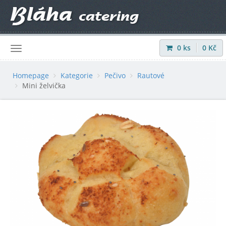
0
ks
0
Kč
Přihlásit
|
Registrovat
Homepage
Kategorie
Pečivo
Rautové
Mini želvička